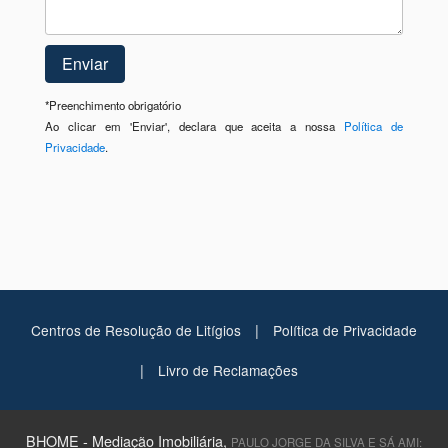
*
Preenchimento obrigatório
Ao clicar em 'Enviar', declara que aceita a nossa
Política de
Privacidade
.
|
Centros de Resolução de Litígios
Política de Privacidade
|
Livro de Reclamações
BHOME - Mediação Imobiliária,
PAULO JORGE DA SILVA E SÁ AMI: