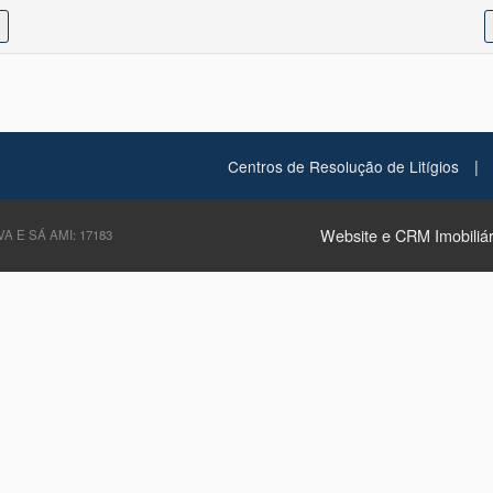
|
Centros de Resolução de Litígios
Website e CRM Imobiliár
A E SÁ AMI: 17183