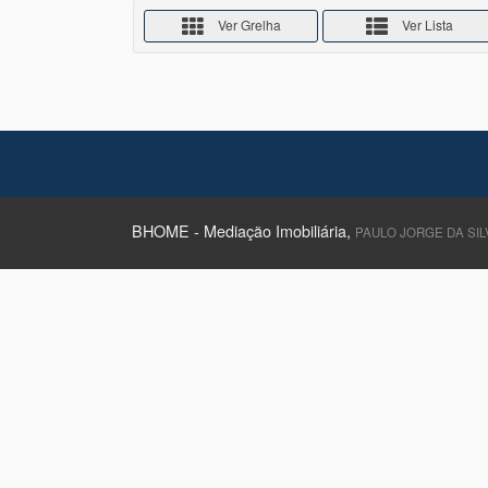
Ver Grelha
Ver Lista
BHOME - Mediação Imobiliária,
PAULO JORGE DA SILV