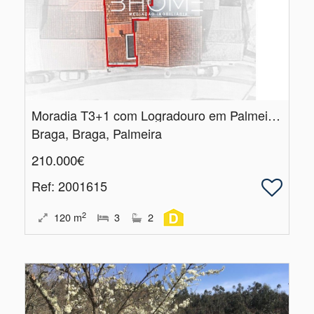
Moradia T3+1 com Logradouro em Palmeira, Braga
Braga, Braga, Palmeira
210.000€
Ref
: 2001615
2
120
m
3
2