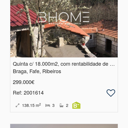
Quinta c/ 18.​000m2, com rentabilidade de AL, em Fafe
Braga, Fafe, Ribeiros
299.000€
Ref
: 2001614
2
138.15
m
3
2