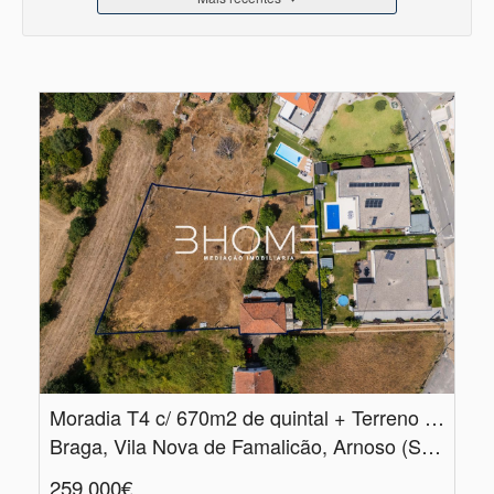
Moradia T4 c/ 670m2 de quintal + Terreno independente com 1.​300m2
Braga, Vila Nova de Famalicão, Arnoso (Santa Maria e Santa Eulália) e Sezures
259.000€