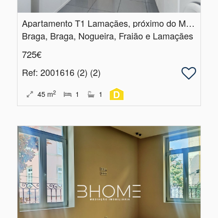
Apartamento T1 Lamaçães, próximo do Minho Center
Braga, Braga, Nogueira, Fraião e Lamaçães
725€
Ref
: 2001616 (2) (2)
2
45
m
1
1