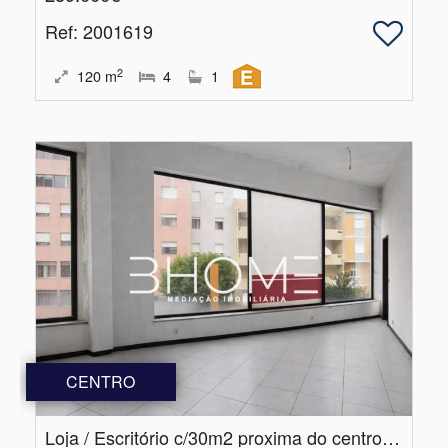
Ref
: 2001619
2
120
m
4
1
CENTRO
Loja / Escritório c/30m2 proxima do centro de Braga