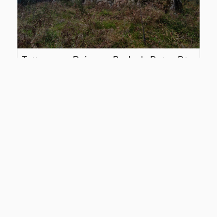
Terreno com Ruína em Ponte da Barca, Britelo
Viana do Castelo, Ponte da Barca, Britelo
42.000€
Ref
: 2001371 (5)
2
1
3