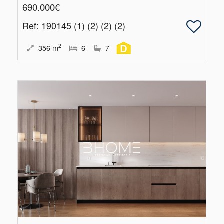
690.000€
Ref
: 190145 (1) (2) (2) (2)
2
356
m
6
7